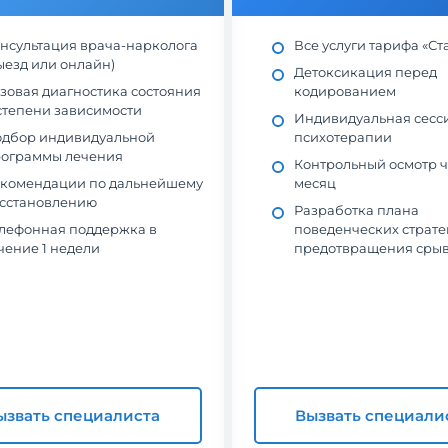
нсультация врача-нарколога
Все услуги тарифа «Ст
ыезд или онлайн)
Детоксикация перед
зовая диагностика состояния
кодированием
степени зависимости
Индивидуальная сесс
дбор индивидуальной
психотерапии
ограммы лечения
Контрольный осмотр ч
комендации по дальнейшему
месяц
сстановлению
Разработка плана
лефонная поддержка в
поведенческих страте
чение 1 недели
предотвращения сры
ызвать специалиста
Вызвать специали