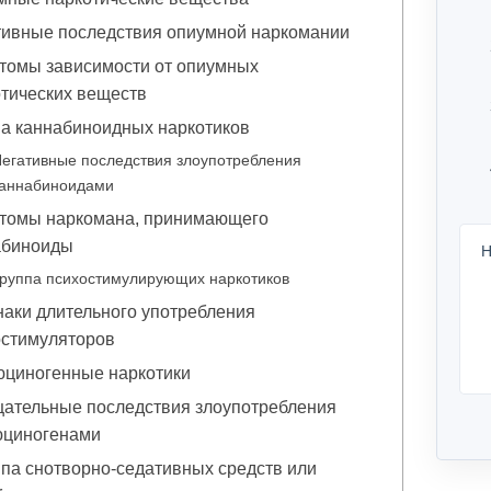
тивные последствия опиумной наркомании
томы зависимости от опиумных
тических веществ
а каннабиноидных наркотиков
егативные последствия злоупотребления
каннабиноидами
томы наркомана, принимающего
абиноиды
Н
руппа психостимулирующих наркотиков
аки длительного употребления
остимуляторов
юциногенные наркотики
цательные последствия злоупотребления
юциногенами
па снотворно-седативных средств или