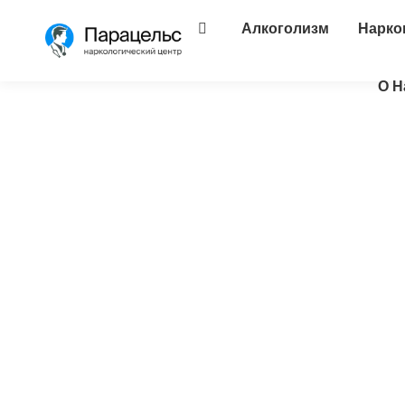
Алкоголизм
Нарко
О Н