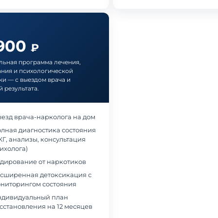
 900
₽
ьная программа лечения,
ния и психологической
и — с выездом врача и
й результата.
езд врача-нарколога на дом
лная диагностика состояния
КГ, анализы, консультация
ихолога)
дирование от наркотиков
сширенная детоксикация с
ниторингом состояния
дивидуальный план
сстановления на 12 месяцев