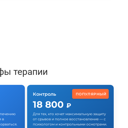
фы терапии
Контроль
ПОПУЛЯРНЫЙ
18 800
₽
у лечению
Для тех, кто хочет максимальную защиту
 в
от срывов и полное восстановление — с
орваться.
психологом и контрольными осмотрами.