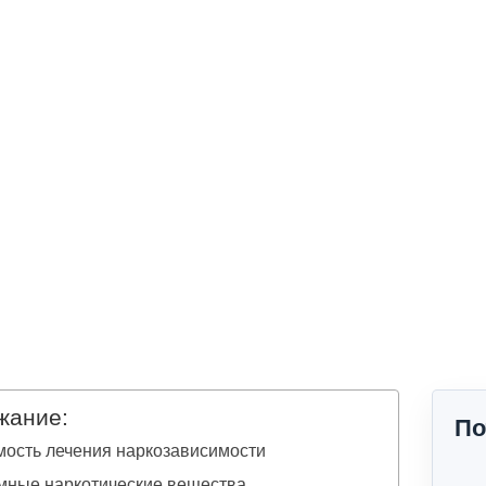
жание:
По
ость лечения наркозависимости
мные наркотические вещества