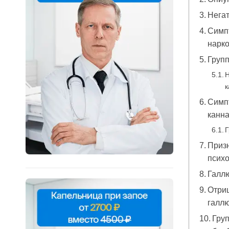
Нега
Симп
нарко
Групп
Н
Симп
канн
Г
Призн
псих
Галл
Отри
галл
Груп