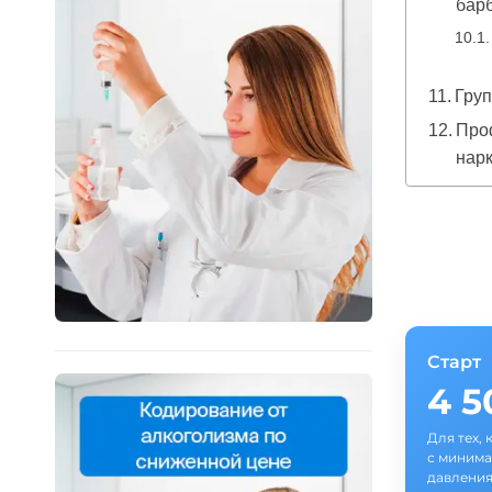
бар
Груп
Про
нар
Старт
4 
Для тех, 
с минима
давления