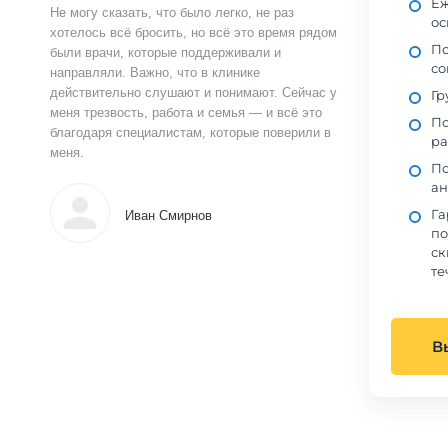
Еж
Не могу сказать, что было легко, не раз
ос
хотелось всё бросить, но всё это время рядом
Пс
были врачи, которые поддерживали и
со
направляли. Важно, что в клинике
действительно слушают и понимают. Сейчас у
Гр
меня трезвость, работа и семья — и всё это
По
благодаря специалистам, которые поверили в
ра
меня.
По
ан
Га
Иван Смирнов
по
ск
те
В