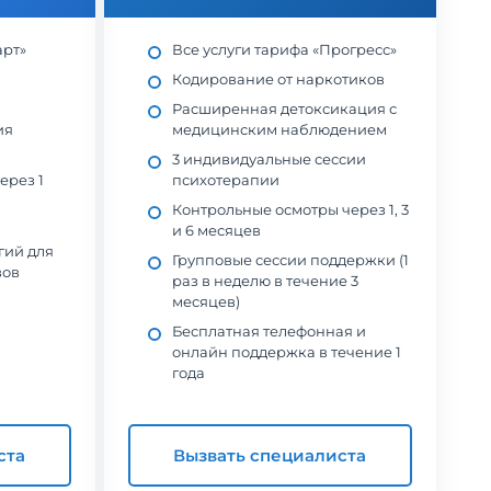
арт»
Все услуги тарифа «Прогресс»
Кодирование от наркотиков
Расширенная детоксикация с
ия
медицинским наблюдением
3 индивидуальные сессии
ерез 1
психотерапии
Контрольные осмотры через 1, 3
и 6 месяцев
гий для
Групповые сессии поддержки (1
вов
раз в неделю в течение 3
месяцев)
Бесплатная телефонная и
онлайн поддержка в течение 1
года
ста
Вызвать специалиста