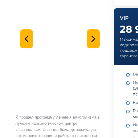
VIP
28
Максимал
кодирова
поддержк
гарантие
Вы
По
(Э
пс
Ко
Ра
мо
Я прошёл программу лечения алкоголизма в
лучшем наркологическом центре
Ин
«Парацельс». Сначала была детоксикация,
во
потом психотерапия и работа с психологом.