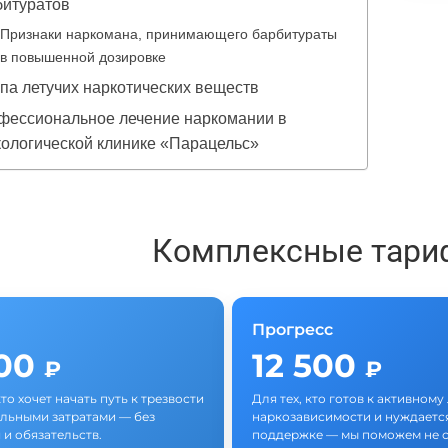
битуратов
Признаки наркомана, принимающего барбитураты
в повышенной дозировке
па летучих наркотических веществ
фессиональное лечение наркомании в
кологической клинике «Парацельс»
Комплексные тари
Прогресс
500
12 500
₽
₽
кто хочет начать путь к трезвости
Для тех, кто готов к активном
льными затратами — без
наркозависимости и нуждается
 и обязательств.
поддержке — мы поможем не с