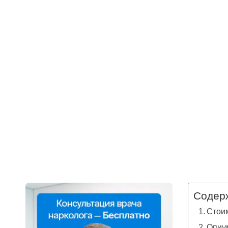
Содер
Стоим
Опиу