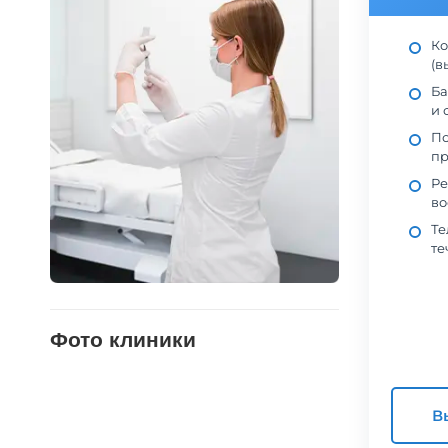
Ко
(в
Ба
и 
По
пр
Ре
во
Те
те
Фото клиники
В